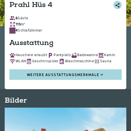
Prahl Hüs 4
6
Gäste
115
m²
4
Schlafzimmer
Ausstattung
Haustiere erlaubt
Parkplatz
Badewanne
Kamin
WLAN
Geschirrspüler
Waschmaschine
Sauna
WEITERE AUSSTATTUNGSMERKMALE
Bilder