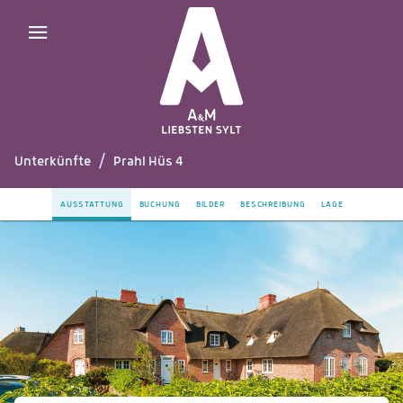
Unterkünfte
/
Prahl Hüs 4
AUSSTATTUNG
BUCHUNG
BILDER
BESCHREIBUNG
LAGE