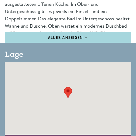
ausgestatteten offenen Küche. Im Ober- und
Untergeschoss gibt es jeweils ein Einzel- und ein
Doppelzimmer. Das elegante Bad im Untergeschoss besitzt
Wanne und Dusche. Oben wartet ein modernes Duschbad
auf Sie, parterre ist zusätzlich ein Gäste-WC. Die
ALLES ANZEIGEN
Südterrasse im offenen Gartenteil wartet mit einem
eigenen Strandkorb auf. Für das Wohlgefühl sorgt die
Lage
hauseigene Sauna- Dampfbad- Oase, die allen Gästen des
Prahl Hüs zur Verfügung steht.