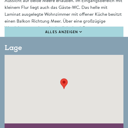
Aussicht auf beide Meere erlauben. Im Eingangsbereich mit
kleinem Flur liegt auch das Gäste-WC. Das helle mit
Laminat ausgelegte Wohnzimmer mit offener Küche besitzt
einen Balkon Richtung Meer. Über eine großzügige
Wendeltreppe geht es in das lichtdurchflutete
ALLES ANZEIGEN
Obergeschoss mit einem Doppelschlafzimmer, einem
Einzelschlafzimmer und dem frisch renovierten modernen
Lage
Duschbad.