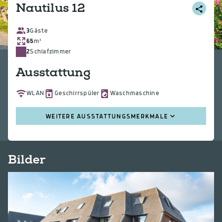
Nautilus 12
3
Gäste
65
m²
2
Schlafzimmer
Ausstattung
WLAN
Geschirrspüler
Waschmaschine
WEITERE AUSSTATTUNGSMERKMALE
Bilder