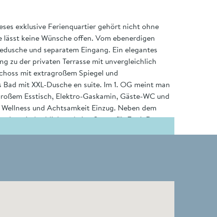
ses exklusive Ferienquartier gehört nicht ohne
te lässt keine Wünsche offen. Vom ebenerdigen
edusche und separatem Eingang. Ein elegantes
 zu der privaten Terrasse mit unvergleichlich
schoss mit extragroßem Spiegel und
s Bad mit XXL-Dusche en suite. Im 1. OG meint man
d großem Esstisch, Elektro-Gaskamin, Gäste-WC und
n Wellness und Achtsamkeit Einzug. Neben dem
usche mit Ausblick und eine Sauna für Zwei. Das