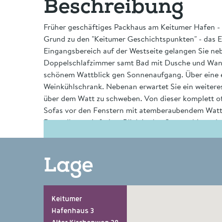
Beschreibung
Früher geschäftiges Packhaus am Keitumer Hafen - h
Grund zu den "Keitumer Geschichtspunkten" - das En
Eingangsbereich auf der Westseite gelangen Sie n
Doppelschlafzimmer samt Bad mit Dusche und Wanne 
schönem Wattblick gen Sonnenaufgang. Über eine el
Weinkühlschrank. Nebenan erwartet Sie ein weitere
über dem Watt zu schweben. Von dieser komplett of
Sofas vor den Fenstern mit atemberaubendem Wattbl
Doppelbett mit freiem Blick in den Sternenhimmel du
ganze Hausteil ist mit edelsten Materialien ausgest
Lage
Keitumer
Hafenhaus 3