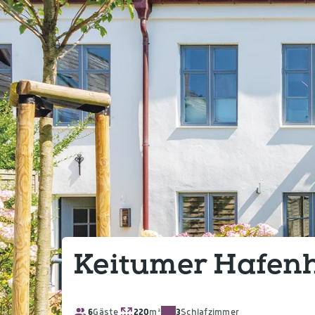
Keitumer Hafen
6
Gäste
220
m²
3
Schlafzimmer