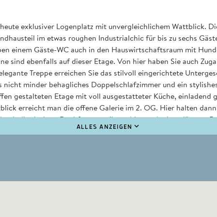
eute exklusiver Logenplatz mit unvergleichlichem Wattblick. Die
dhausteil im etwas roughen Industrialchic für bis zu sechs Gäs
eben einem Gäste-WC auch in den Hauswirtschaftsraum mit Hund
sind ebenfalls auf dieser Etage. Von hier haben Sie auch Zugang
egante Treppe erreichen Sie das stilvoll eingerichtete Unterge
s nicht minder behagliches Doppelschlafzimmer und ein stylishe
fen gestalteten Etage mit voll ausgestatteter Küche, einladen
ick erreicht man die offene Galerie im 2. OG. Hier halten dan
rch die riesigen Dachfenster, gibt es hier auch eine gläserne D
ALLES ANZEIGEN
attet, die Böden sind mit Naturstein und Echtholz ausgelegt.