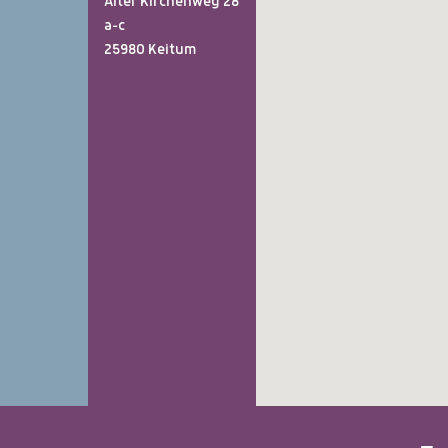
Alter Kirchenweg 28
a-c
25980 Keitum