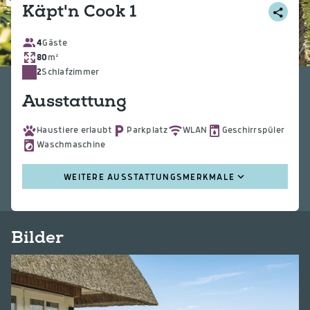
Käpt'n Cook 1
4
Gäste
80
m²
2
Schlafzimmer
Ausstattung
Haustiere erlaubt
Parkplatz
WLAN
Geschirrspüler
Waschmaschine
WEITERE AUSSTATTUNGSMERKMALE
Bilder