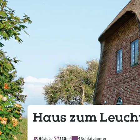
Haus zum Leuch
6
Gäste
220
m²
4
Schlafzimmer