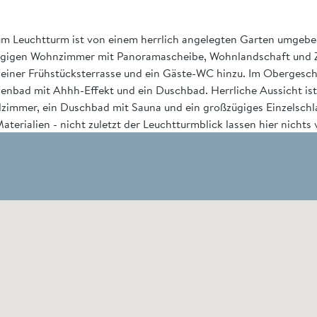
um Leuchtturm ist von einem herrlich angelegten Garten umgeben,
zügigen Wohnzimmer mit Panoramascheibe, Wohnlandschaft und
einer Frühstücksterrasse und ein Gäste-WC hinzu. Im Obergesch
enbad mit Ahhh-Effekt und ein Duschbad. Herrliche Aussicht ist
lzimmer, ein Duschbad mit Sauna und ein großzügiges Einzelsch
terialien - nicht zuletzt der Leuchtturmblick lassen hier nichts