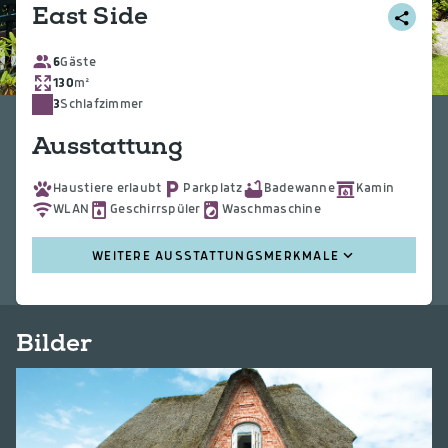
East Side
6
Gäste
130
m²
3
Schlafzimmer
Ausstattung
Haustiere erlaubt
Parkplatz
Badewanne
Kamin
WLAN
Geschirrspüler
Waschmaschine
WEITERE AUSSTATTUNGSMERKMALE
Bilder