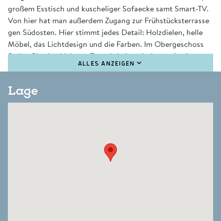
großem Esstisch und kuscheliger Sofaecke samt Smart-TV.
Von hier hat man außerdem Zugang zur Frühstücksterrasse
gen Südosten. Hier stimmt jedes Detail: Holzdielen, helle
Möbel, das Lichtdesign und die Farben. Im Obergeschoss
finden Sie eine kleine, offene Arbeitsgalerie, sowie ein
ALLES ANZEIGEN
großes Doppelschlafzimmer mit Queensizebett und TV,
sowie ein schickes Badezimmer mit Dusche und
Lage
Badewanne. Im hellen Untergeschoss befindet sich ein
Doppelschlafzimmer mit Smart-TV und Duschbad en suite.
Ein weiteres Doppelzimmer, sowie das separate Wannenbad
mit Waschmaschine und Trockner sind über den Flur zu
erreichen. Das gesamte Haus ist mit edlem Holzfußboden
und Natursteinfliesen ausgestattet.