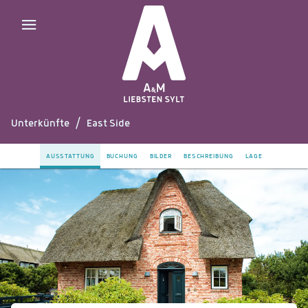
Unterkünfte
/
East Side
AUSSTATTUNG
BUCHUNG
BILDER
BESCHREIBUNG
LAGE