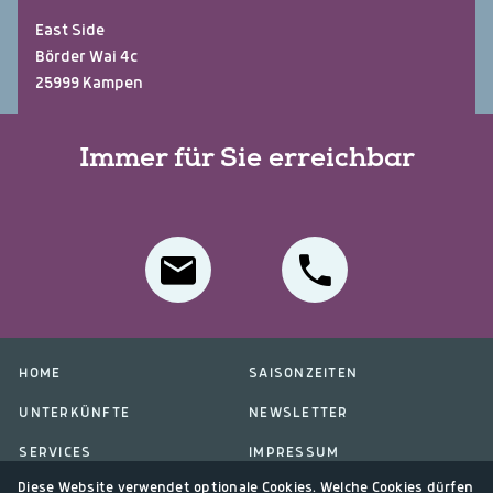
East Side
Börder Wai 4c
25999 Kampen
Immer für Sie erreichbar
HOME
SAISONZEITEN
UNTERKÜNFTE
NEWSLETTER
SERVICES
IMPRESSUM
Diese Website verwendet optionale Cookies. Welche Cookies dürfen
ÜBER UNS
DATENSCHUTZ